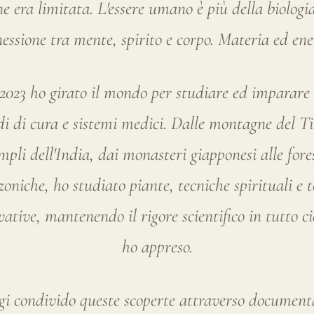
mpli dell'India, dai monasteri giapponesi alle fore
oniche, ho studiato piante, tecniche spirituali e t
ative, mantenendo il rigore scientifico in tutto c
ho appreso.
i condivido queste scoperte attraverso document
orsi di trasformazione e una community di person
edono, come me, in una vita non solo più longeva
soprattutto più piena.