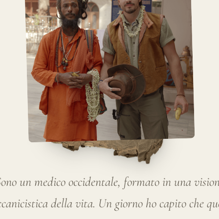
ono un medico occidentale, formato in una visio
canicistica della vita. Un giorno ho capito che qu
ne era limitata. L'essere umano è più della biologi
essione tra mente, spirito e corpo. Materia ed ene
2023 ho girato il mondo per studiare ed imparare 
i di cura e sistemi medici. Dalle montagne del Ti