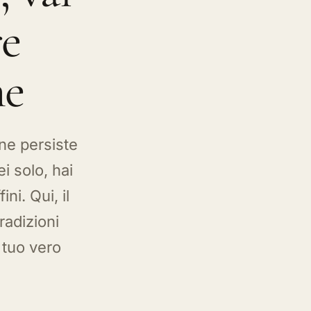
one persiste
i solo, hai
ni. Qui, il
radizioni
l tuo vero