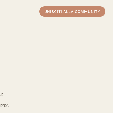
ne
esta
a: una
rgia.
altri
bet ai