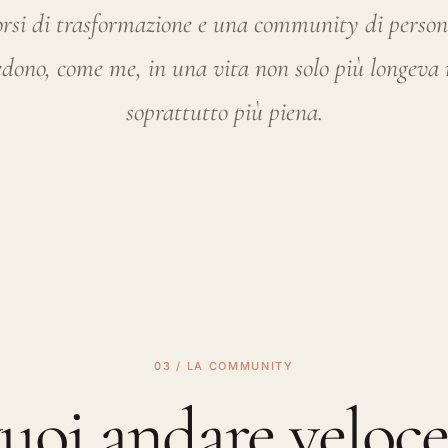
03 / LA COMMUNITY
uoi andare veloce
olo. Se vuoi anda
ontano, vai insie