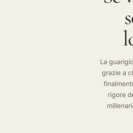
La guarigio
grazie a c
finalmente
rigore d
millenari