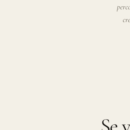
Se v
s
l