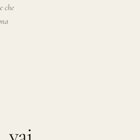
, vai
re
me