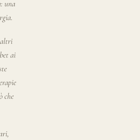
ste
erapie
iò che
ari,
e che
 ma