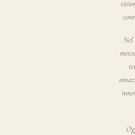
te
amazz
innov
Ogg
perc
cr